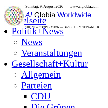
Sonntag, 9. August 2026
www.alglobia.com
AL
Globia
Worldwide
Titelseite
THE NEW COOPERATION — DAS NEUE MITEINANDER
Politik+News
News
Veranstaltungen
Gesellschaft+Kultur
Allgemein
Parteien
CDU
Die Grünen