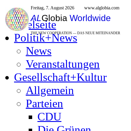
Freitag, 7. August 2026
www.alglobia.com
AL
Globia
Worldwide
Titelseite
THE NEW COOPERATION — DAS NEUE MITEINANDER
Politik+News
News
Veranstaltungen
Gesellschaft+Kultur
Allgemein
Parteien
CDU
Die Grünen