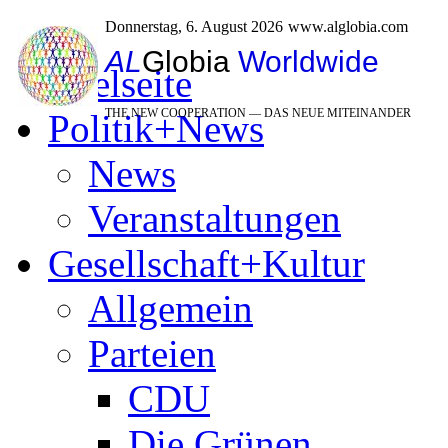
Donnerstag, 6. August 2026
www.alglobia.com
AL
Globia
Worldwide
Titelseite
THE NEW COOPERATION — DAS NEUE MITEINANDER
Politik+News
News
Veranstaltungen
Gesellschaft+Kultur
Allgemein
Parteien
CDU
Die Grünen